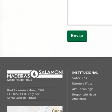
INSTITUCIONAL
Sobre Nós
Madeiras de Pinus
Estrutura Física
Alta Tecnologia
Rod. Honorino Moro, 5520
CEP 89503 330 - Caçador
Responsabilidade
Santa Catarina - Brasil
Ambiental