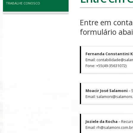
TRABALHE CONOSCO
Entre em conta
formulário abai
Fernanda Constantini K
Email: contabilidade@sala
Fone: +55(49-35631072)
Moacir José Salamoni
– 
Email: salamoni@salamoni
Joziele da Rocha
– Recu
Email: rh@salamoni.com.b