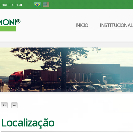
moni.com.br
INICIO
INSTITUCIONAL
A +
A -
Localização