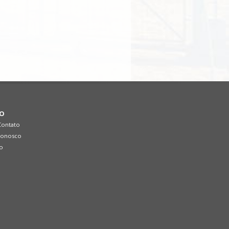
O
Contato
Conosco
ão