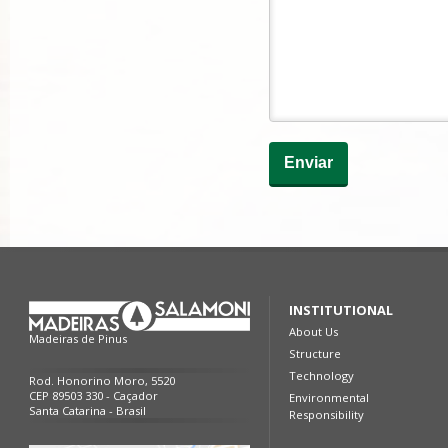
INSTITUTIONAL
About Us
Madeiras de Pinus
Structure
Technology
Rod. Honorino Moro, 5520
CEP 89503 330 - Caçador
Environmental
Santa Catarina - Brasil
Responsibility