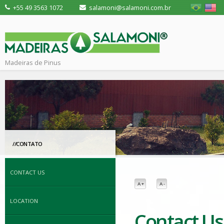
+55 49 3563 1072
salamoni@salamoni.com.br
Madeiras de Pinus
//CONTATO
CONTACT US
A +
A -
LOCATION
Contact Us