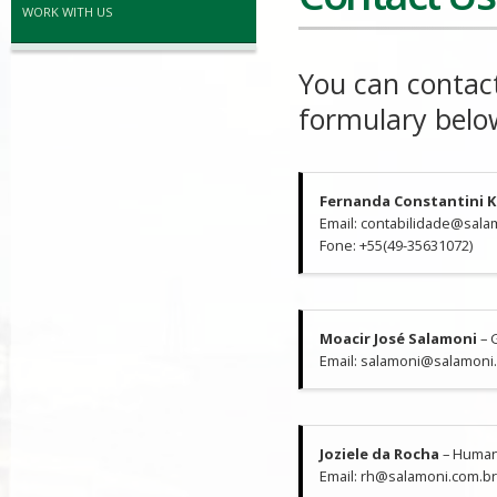
WORK WITH US
You can contact
formulary belo
Fernanda Constantini K
Email: contabilidade@sala
Fone: +55(49-35631072)
Moacir José Salamoni
– 
Email: salamoni@salamoni
Joziele da Rocha
– Huma
Email: rh@salamoni.com.b